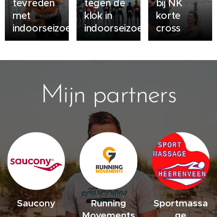
tevreden
tegen de
bij NK
met
klok in
korte
indoorseizoen
indoorseizoen
cross
Mijn partners
Saucony
Running
Sportmassa
Movements
ge