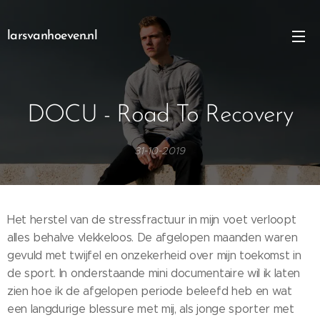
larsvanhoeven.nl
DOCU - Road To Recovery
31-10-2019
Het herstel van de stressfractuur in mijn voet verloopt
alles behalve vlekkeloos. De afgelopen maanden waren
gevuld met twijfel en onzekerheid over mijn toekomst in
de sport. In onderstaande mini documentaire wil ik laten
zien hoe ik de afgelopen periode beleefd heb en wat
een langdurige blessure met mij, als jonge sporter met