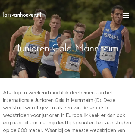
larsvanhoeven.nl
Junioren Gala Mannheim
25-06-2018
Afgelopen weekend mocht ik deelnemen aan het
Internationale Junioren Gala in Mannheim (D). Deze
wedstrijd wordt gezien als een van de grootste
wedstrijden voor junioren in Europa. Ik keek er dan ook
erg naar uit om met mijn leeftijdsgenoten te gaan strijden
op de 800 meter. Waar bij de meeste wedstrijden van